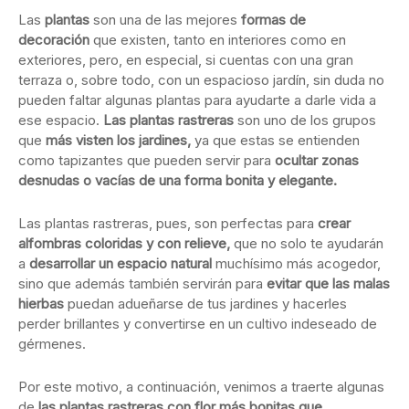
Las
plantas
son una de las mejores
formas de
decoración
que existen, tanto en interiores como en
exteriores, pero, en especial, si cuentas con una gran
terraza o, sobre todo, con un espacioso jardín, sin duda no
pueden faltar algunas plantas para ayudarte a darle vida a
ese espacio.
Las plantas rastreras
son uno de los grupos
que
más visten los jardines,
ya que estas se entienden
como tapizantes que pueden servir para
ocultar zonas
desnudas o vacías de una forma bonita y elegante.
Las plantas rastreras, pues, son perfectas para
crear
alfombras coloridas y con relieve,
que no solo te ayudarán
a
desarrollar un espacio natural
muchísimo más acogedor,
sino que además también servirán para
evitar que las malas
hierbas
puedan adueñarse de tus jardines y hacerles
perder brillantes y convertirse en un cultivo indeseado de
gérmenes.
Por este motivo, a continuación, venimos a traerte algunas
de
las plantas rastreras con flor más bonitas que