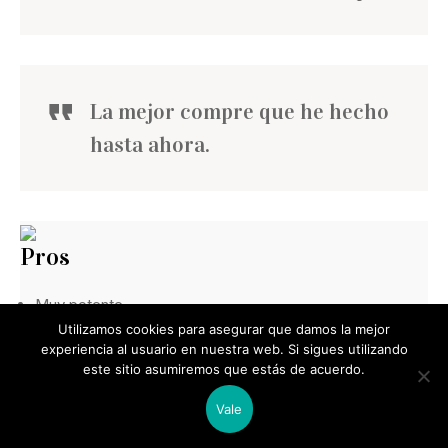
La mejor compre que he hecho
hasta ahora.
Pros
Muy potente
Utilizamos cookies para asegurar que damos la mejor
Funciona sobre cualquier superficie
experiencia al usuario en nuestra web. Si sigues utilizando
Es fácil de manipular
este sitio asumiremos que estás de acuerdo.
Vale
Cons